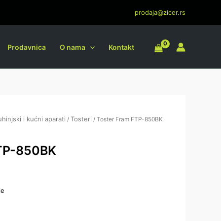
prodaja@zicer.rs
Prodavnica
O nama
Kontakt
uhinjski i kućni aparati
Tosteri
/
/ Toster Fram FTP-850BK
FTP-850BK
je