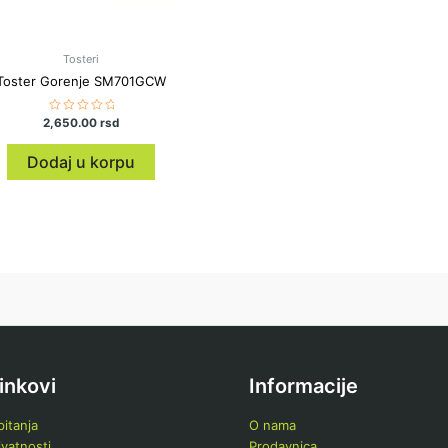
Tosteri
Toster Gorenje SM701GCW
2,650.00
Ocenjeno
rsd
sa
0
od
Dodaj u korpu
5
linkovi
Informacije
itanja
O nama
ivatnosti
Prodavnica