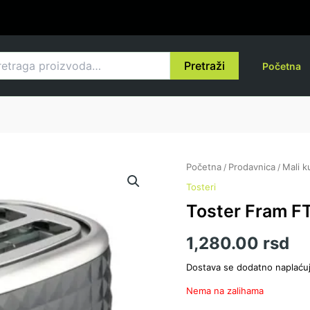
raga
Pretraži
Početna
Početna
Prodavnica
Mali k
/
/
Tosteri
Toster Fram 
1,280.00
rsd
Dostava se dodatno naplaću
Nema na zalihama