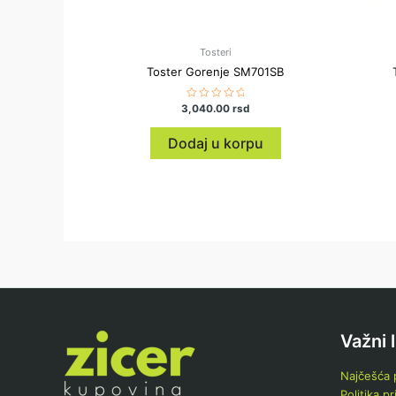
Tosteri
Toster Gorenje SM701SB
3,040.00
Ocenjeno
rsd
sa
0
od
Dodaj u korpu
5
Važni 
Najčešća p
Politika pr