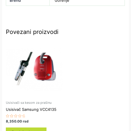
Brend
Gorenje
Povezani proizvodi
Usisivači sa kesom za prašinu
Usisivač Samsung VCC4135
Ocenjeno
8,350.00
rsd
sa
0
od