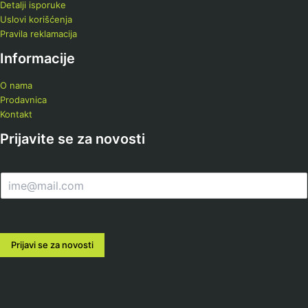
Detalji isporuke
Uslovi korišćenja
Pravila reklamacija
Informacije
O nama
Prodavnica
Kontakt
Prijavite se za novosti
E
m
a
i
l
Prijavi se za novosti
*