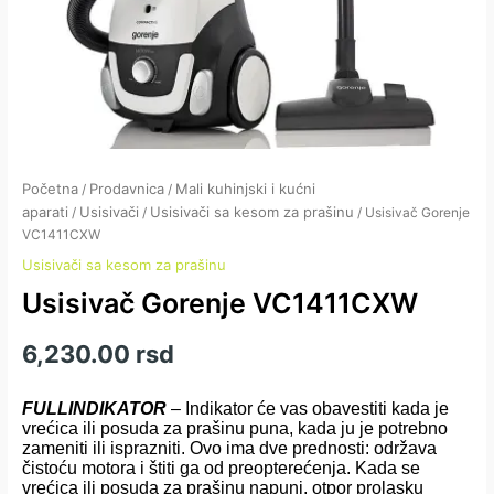
Početna
Prodavnica
Mali kuhinjski i kućni
/
/
aparati
Usisivači
Usisivači sa kesom za prašinu
/
/
/ Usisivač Gorenje
VC1411CXW
Usisivači sa kesom za prašinu
Usisivač Gorenje VC1411CXW
6,230.00
rsd
FULLINDIKATOR
– Indikator će vas obavestiti kada je
vrećica ili posuda za prašinu puna, kada ju je potrebno
zameniti ili isprazniti. Ovo ima dve prednosti: održava
čistoću motora i štiti ga od preopterećenja. Kada se
vrećica ili posuda za prašinu napuni, otpor prolasku