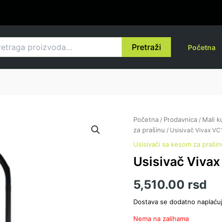
raga
Pretraži
Početna
Početna
Prodavnica
Mali k
/
/
za prašinu
/ Usisivač Vivax V
Usisivači sa kesom za prašin
Usisivač Viva
5,510.00
rsd
Dostava se dodatno naplaću
Nema na zalihama