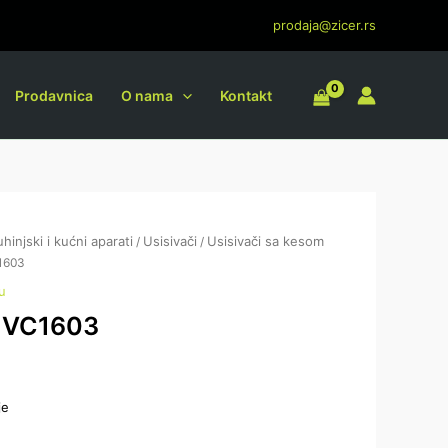
prodaja@zicer.rs
Prodavnica
O nama
Kontakt
uhinjski i kućni aparati
Usisivači
Usisivači sa kesom
/
/
C1603
u
x VC1603
je