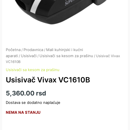
Početna
Prodavnica
Mali kuhinjski i kućni
/
/
aparati
Usisivači
Usisivači sa kesom za prašinu
/
/
/ Usisivač Vivax
VC1610B
Usisivači sa kesom za prašinu
Usisivač Vivax VC1610B
5,360.00
rsd
Dostava se dodatno naplaćuje
NEMA NA STANJU