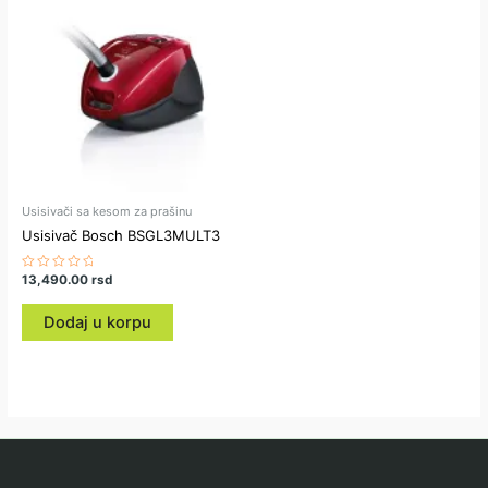
Usisivači sa kesom za prašinu
Usisivač Bosch BSGL3MULT3
Ocenjeno
13,490.00
rsd
sa
0
od
Dodaj u korpu
5