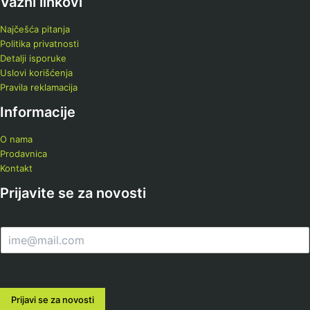
Važni linkovi
Najčešća pitanja
Politika privatnosti
Detalji isporuke
Uslovi korišćenja
Pravila reklamacija
Informacije
O nama
Prodavnica
Kontakt
Prijavite se za novosti
E
m
a
i
l
Prijavi se za novosti
*