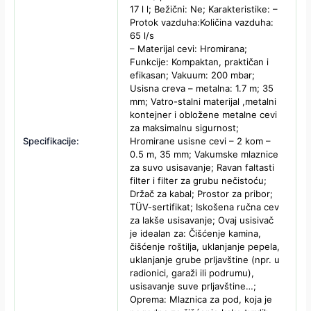
17 l l; Bežični: Ne; Karakteristike: –
Protok vazduha:Količina vazduha:
65 l/s
– Materijal cevi: Hromirana;
Funkcije: Kompaktan, praktičan i
efikasan; Vakuum: 200 mbar;
Usisna creva – metalna: 1.7 m; 35
mm; Vatro-stalni materijal ,metalni
kontejner i obložene metalne cevi
za maksimalnu sigurnost;
Specifikacije:
Hromirane usisne cevi – 2 kom –
0.5 m, 35 mm; Vakumske mlaznice
za suvo usisavanje; Ravan faltasti
filter i filter za grubu nečistoću;
Držač za kabal; Prostor za pribor;
TÜV-sertifikat; Iskošena ručna cev
za lakše usisavanje; Ovaj usisivač
je idealan za: Čišćenje kamina,
čišćenje roštilja, uklanjanje pepela,
uklanjanje grube prljavštine (npr. u
radionici, garaži ili podrumu),
usisavanje suve prljavštine…;
Oprema: Mlaznica za pod, koja je