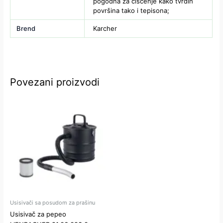
pogodna za čišćenje kako tvrdih
površina tako i tepisona;
Brend
Karcher
Povezani proizvodi
Usisivači sa posudom za prašinu
Usisivač za pepeo