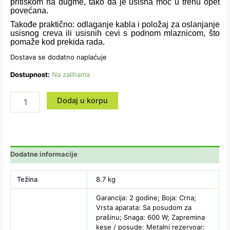
pritiskom na dugme, tako da je usisna moć u trenu opet
povećana.
Takođe praktično: odlaganje kabla i položaj za oslanjanje
usisnog creva ili usisnih cevi s podnom mlaznicom, što
pomaže kod prekida rada.
Dostava se dodatno naplaćuje
Dostupnost:
Na zalihama
Dodaj u korpu
Dodatne informacije
Težina
8.7 kg
Garancija: 2 godine; Boja: Crna;
Vrsta aparata: Sa posudom za
prašinu; Snaga: 600 W; Zapremina
kese / posude: Metalni rezervoar: