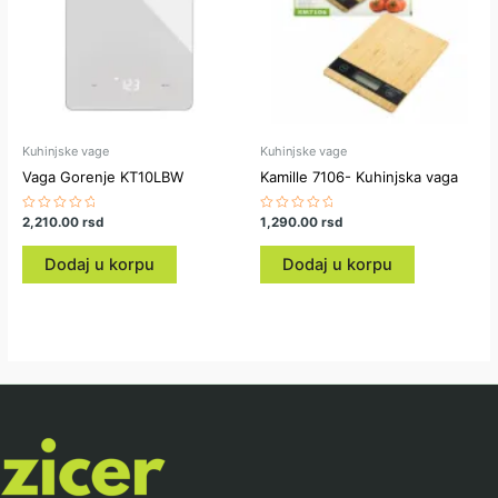
Kuhinjske vage
Kuhinjske vage
Vaga Gorenje KT10LBW
Kamille 7106- Kuhinjska vaga
Ocenjeno
2,210.00
rsd
Ocenjeno
1,290.00
rsd
sa
sa
0
0
od
od
Dodaj u korpu
Dodaj u korpu
5
5