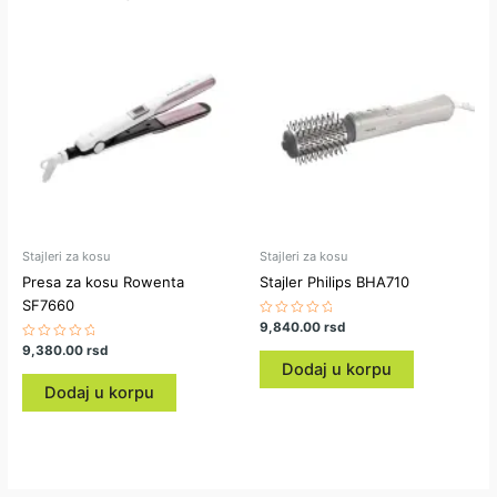
Stajleri za kosu
Stajleri za kosu
Presa za kosu Rowenta
Stajler Philips BHA710
SF7660
Ocenjeno
9,840.00
rsd
sa
Ocenjeno
9,380.00
rsd
0
sa
od
Dodaj u korpu
0
5
od
Dodaj u korpu
5