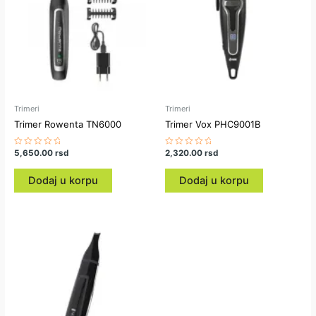
Trimeri
Trimeri
Trimer Rowenta TN6000
Trimer Vox PHC9001B
Ocenjeno
5,650.00
rsd
Ocenjeno
2,320.00
rsd
sa
sa
0
0
od
od
Dodaj u korpu
Dodaj u korpu
5
5