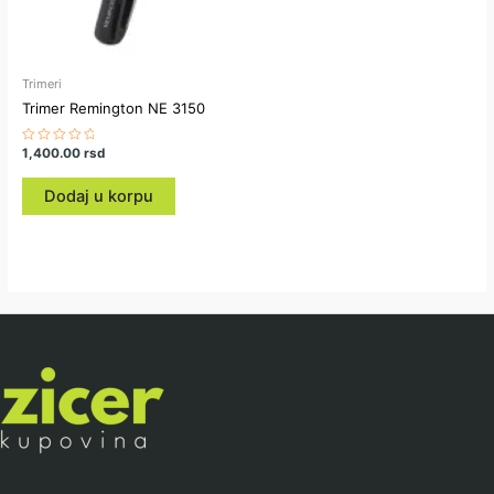
Trimeri
Trimer Remington NE 3150
Ocenjeno
1,400.00
rsd
sa
0
od
Dodaj u korpu
5