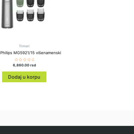
Trimeri
 Philips MG5921/15 višenamenski
6,860.00
Ocenjeno
rsd
sa
0
od
Dodaj u korpu
5