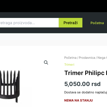
raga
Pretraži
Početna
Početna
Prodavnica
Nega t
/
/
Trimeri
Trimer Philip
5,050.00
rsd
Dostava se dodatno naplaću
NEMA NA STANJU