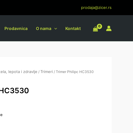
prodaja@zicer.rs
Prodavnica
O nama
Kontakt
ela, lepota i zdravlje
Trimeri
/
/ Trimer Philipc HC3530
c HC3530
je