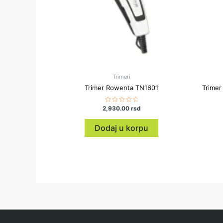
Trimeri
Trimer Rowenta TN1601
Trimer
2,930.00
Ocenjeno
rsd
sa
0
od
Dodaj u korpu
5