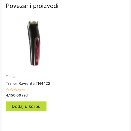
Povezani proizvodi
Trimeri
Trimer Rowenta TN4422
Ocenjeno
4,150.00
rsd
sa
0
od
Dodaj u korpu
5