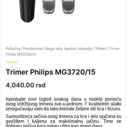
Početna
Prodavnica
Nega tela, lepota i zdravlje
Trimeri
/
/
/
/ Trimer
Philips MG3720/15
Trimeri
Trimer Philips MG3720/15
4,040.00
rsd
Isprobajte novi izgled svakog dana u nedelji pomoću
ovog izdržljivog trimera sve-u-jednom. 7 kvalitetnih alatki
omogućavaju vam da lako kreirate željeni stil lica i frizuru.
Samooštreća sečiva ovog trimera za lice i telo ojačana su
gvožđem i kaljena za maksimalnu jačinu. Time se
dobijaju sečiva koja ostaju oštra kao prvog dana.