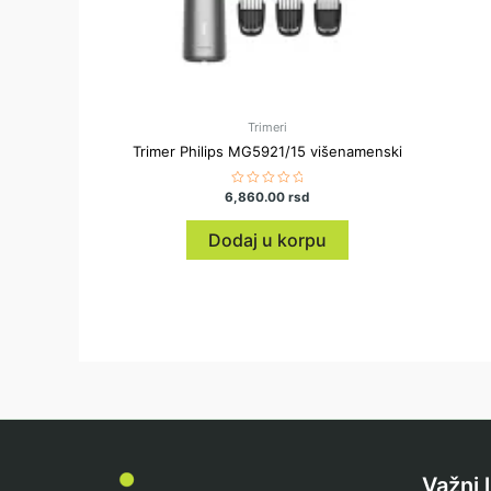
Trimeri
Trimer Philips MG5921/15 višenamenski
6,860.00
Ocenjeno
rsd
sa
0
od
Dodaj u korpu
5
Važni 