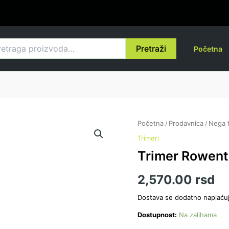
raga
Pretraži
Početna
Trimer
Početna
Prodavnica
Nega t
/
/
Rowenta
Trimeri
TN3011
Trimer Rowen
količina
2,570.00
rsd
Dostava se dodatno naplaću
Dostupnost:
Na zalihama