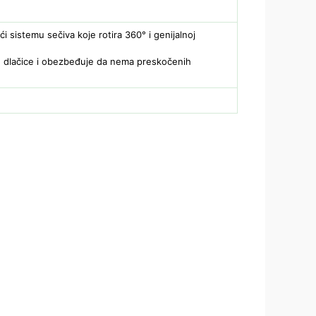
ći sistemu sečiva koje rotira 360° i genijalnoj
jaju dlačice i obezbeđuje da nema preskočenih