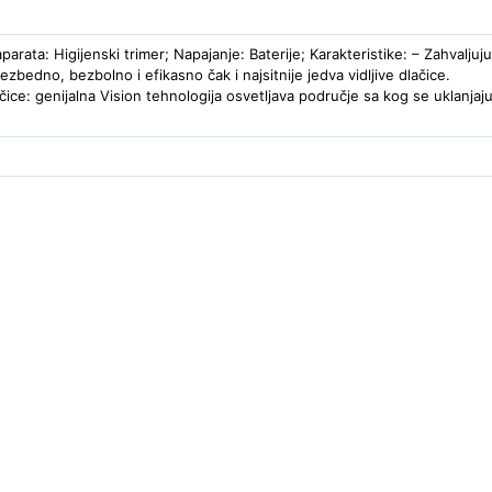
parata: Higijenski trimer; Napajanje: Baterije; Karakteristike: – Zahvaljuju
bezbedno, bezbolno i efikasno čak i najsitnije jedva vidljive dlačice.
dlačice: genijalna Vision tehnologija osvetljava područje sa kog se uklan