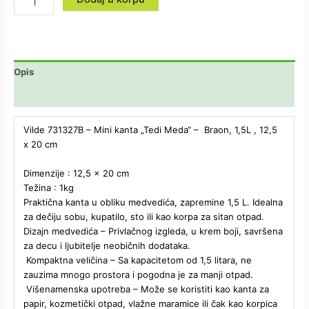
Opis
Dodatne informacije
Vilde 731327B – Mini kanta „Tedi Meda“ – Braon, 1,5L , 12,5
x 20 cm
Dimenzije : 12,5 x 20 cm
Težina : 1kg
Praktična kanta u obliku medvedića, zapremine 1,5 L. Idealna
za dečiju sobu, kupatilo, sto ili kao korpa za sitan otpad.
Dizajn medvedića – Privlačnog izgleda, u krem boji, savršena
za decu i ljubitelje neobičnih dodataka.
Kompaktna veličina – Sa kapacitetom od 1,5 litara, ne
zauzima mnogo prostora i pogodna je za manji otpad.
Višenamenska upotreba – Može se koristiti kao kanta za
papir, kozmetički otpad, vlažne maramice ili čak kao korpica