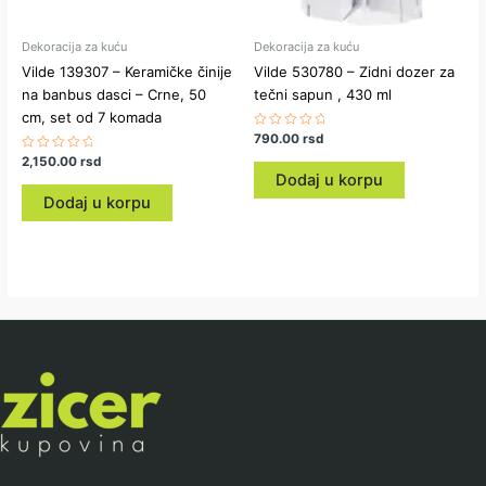
Dekoracija za kuću
Dekoracija za kuću
Vilde 139307 – Keramičke činije
Vilde 530780 – Zidni dozer za
na banbus dasci – Crne, 50
tečni sapun , 430 ml
cm, set od 7 komada
Ocenjeno
790.00
rsd
sa
Ocenjeno
2,150.00
rsd
0
sa
od
Dodaj u korpu
0
5
od
Dodaj u korpu
5