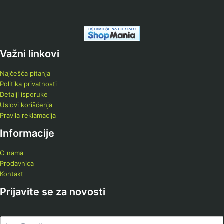
Važni linkovi
Najčešća pitanja
Politika privatnosti
Detalji isporuke
Uslovi korišćenja
Pravila reklamacija
Informacije
O nama
Prodavnica
Kontakt
Prijavite se za novosti
E