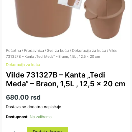
količina
Početna
Prodavnica
Sve za kuću
Dekoracija za kuću
/
/
/
/ Vilde
731327B – Kanta „Tedi Meda“ – Braon, 1,5L , 12,5 x 20 cm
Dekoracija za kuću
Vilde 731327B – Kanta „Tedi
Meda“ – Braon, 1,5L , 12,5 x 20 cm
680.00
rsd
Dostava se dodatno naplaćuje
Dostupnost:
Na zalihama
Dodaj u korpu