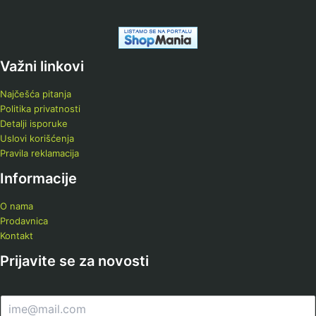
Važni linkovi
Najčešća pitanja
Politika privatnosti
Detalji isporuke
Uslovi korišćenja
Pravila reklamacija
Informacije
O nama
Prodavnica
Kontakt
Prijavite se za novosti
E