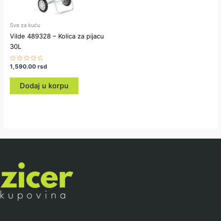
Sve za kuću
Vilde 489328 – Kolica za pijacu
30L
Ocenjeno
1,590.00
rsd
sa
0
od
Dodaj u korpu
5