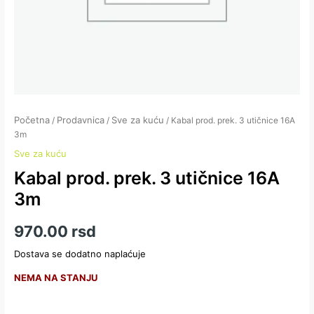
Početna
Prodavnica
Sve za kuću
/
/
/ Kabal prod. prek. 3 utičnice 16A
3m
Sve za kuću
Kabal prod. prek. 3 utičnice 16A
3m
970.00
rsd
Dostava se dodatno naplaćuje
NEMA NA STANJU