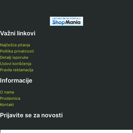
Važni linkovi
Najčešća pitanja
Politika privatnosti
Detalji isporuke
Uslovi korišćenja
Pravila reklamacija
Informacije
O nama
Prodavnica
Kontakt
Prijavite se za novosti
E