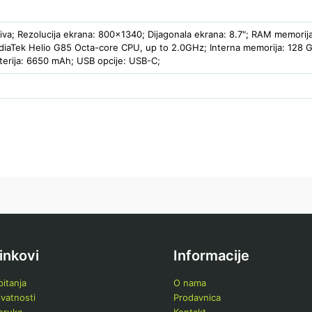
Siva; Rezolucija ekrana: 800×1340; Dijagonala ekrana: 8.7"; RAM memorija
aTek Helio G85 Octa-core CPU, up to 2.0GHz; Interna memorija: 128 GB
terija: 6650 mAh; USB opcije: USB-C;
linkovi
Informacije
itanja
O nama
ivatnosti
Prodavnica