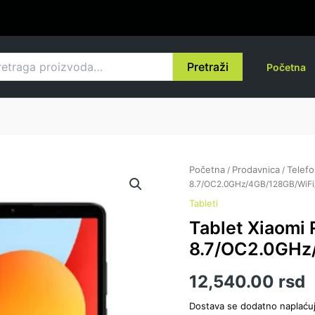
raga
Pretraži
Početna
Početna
Prodavnica
Telefo
/
/
8.7/OC2.0GHz/4GB/128GB/WiFi
Tableti
Tablet Xiaomi
8.7/OC2.0GHz
12,540.00
rsd
Dostava se dodatno naplaću