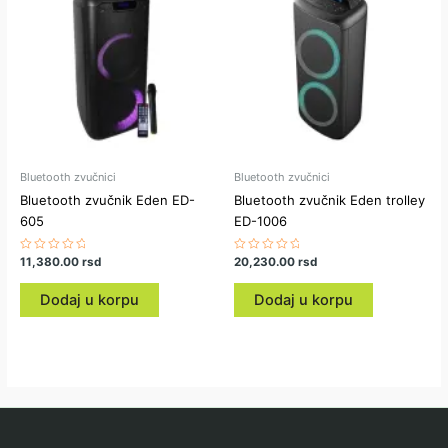
Bluetooth zvučnici
Bluetooth zvučnici
Bluetooth zvučnik Eden ED-
Bluetooth zvučnik Eden trolley
605
ED-1006
Ocenjeno
11,380.00
rsd
Ocenjeno
20,230.00
rsd
sa
sa
0
0
od
od
Dodaj u korpu
Dodaj u korpu
5
5