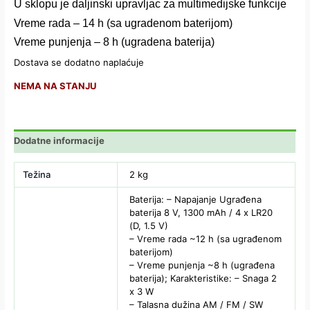
U sklopu je daljinski upravljac za multimedijske funkcije
Vreme rada – 14 h (sa ugradenom baterijom)
Vreme punjenja – 8 h (ugradena baterija)
Dostava se dodatno naplaćuje
NEMA NA STANJU
Dodatne informacije
Težina
2 kg
Baterija: – Napajanje Ugrađena
baterija 8 V, 1300 mAh / 4 x LR20
(D, 1.5 V)
– Vreme rada ~12 h (sa ugrađenom
baterijom)
– Vreme punjenja ~8 h (ugrađena
baterija); Karakteristike: – Snaga 2
x 3 W
– Talasna dužina AM / FM / SW