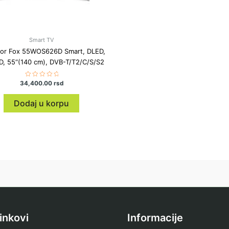
Smart TV
zor Fox 55WOS626D Smart, DLED,
, 55“(140 cm), DVB-T/T2/C/S/S2
34,400.00
Ocenjeno
rsd
sa
0
od
Dodaj u korpu
5
linkovi
Informacije