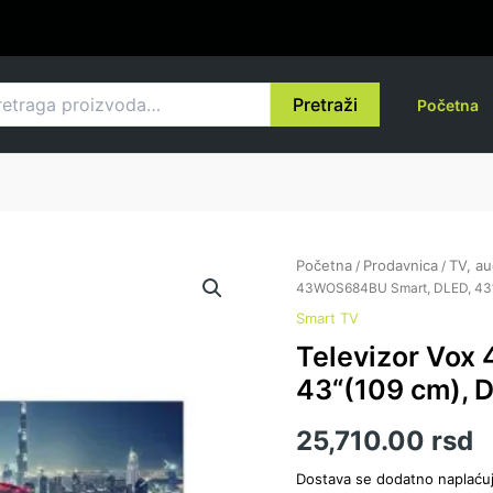
raga
Pretraži
Početna
Početna
Prodavnica
TV, au
/
/
43WOS684BU Smart, DLED, 43“
Smart TV
Televizor Vox
43“(109 cm), 
25,710.00
rsd
Dostava se dodatno naplaću