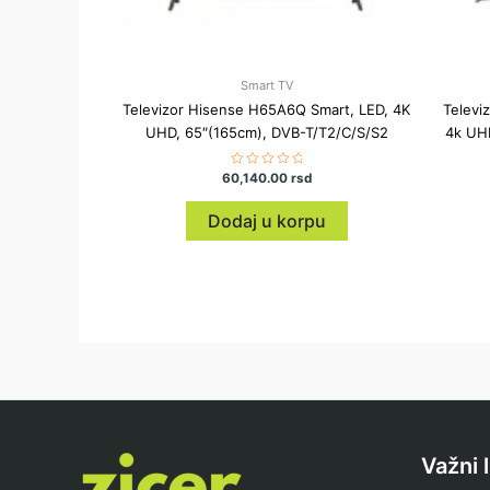
Smart TV
Televizor Hisense H65A6Q Smart, LED, 4K
Televi
UHD, 65″(165cm), DVB-T/T2/C/S/S2
4k UHD
60,140.00
Ocenjeno
rsd
sa
0
od
Dodaj u korpu
5
Važni 