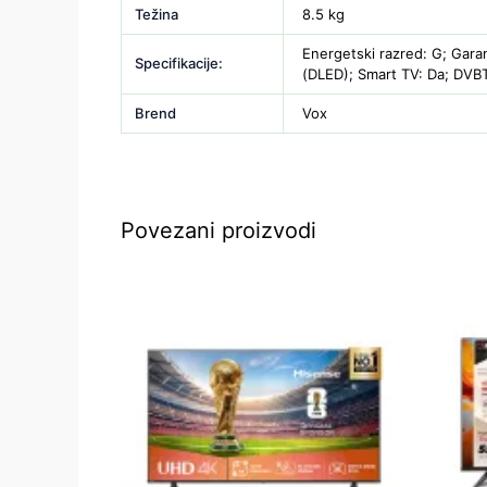
Težina
8.5 kg
Energetski razred: G; Garan
Specifikacije:
(DLED); Smart TV: Da; DVBT
Brend
Vox
Povezani proizvodi