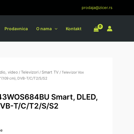
prodaja@zicer.rs
Prodavnica
O nama
Kontakt
dio, video
Televizori
Smart TV
/
/
/ Televizor Vox
(109 cm), DVB-T/C/T2/S/S2
 43WOS684BU Smart, DLED,
DVB-T/C/T2/S/S2
je