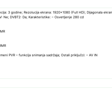
cija: 3 godine; Rezolucija ekrana: 1920×1080 (Full HD); Dijagonala ekran
V: Ne; DVBT2: Da; Karakteristike: – Osvetljenje 280 cd
 RMR
 RMR
meni PVR – funkcija snimanja sadržaja; Ostali priključci: – AV IN