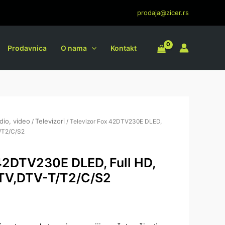
prodaja@zicer.rs
Prodavnica
O nama
Kontakt
dio, video
Televizori
/
/ Televizor Fox 42DTV230E DLED,
T/T2/C/S2
 42DTV230E DLED, Full HD,
ATV,DTV-T/T2/C/S2