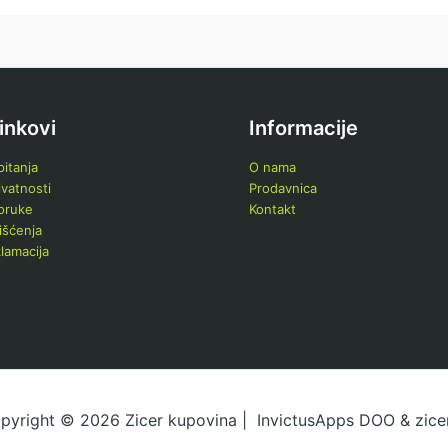
linkovi
Informacije
itanja
O nama
ivatnosti
Prodavnica
poruke
Kontakt
išćenja
klamacija
pyright © 2026 Zicer kupovina | InvictusApps DOO & zicer