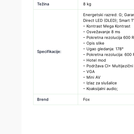
Težina
8 kg
Energetski razred: G; Garan
Direct LED (DLED); Smart T
– Kontrast Mega Kontrast
– Osvežavanje 8 ms
– Pokretna rezolucija 600
– Opis slike
– Ugao gledanja: 178°
Specifikacije:
– Pokretna rezolucija: 600
– Hotel mod
– Podržava CI+ Multijezični 
– VGA
– Mini AV
– Izlaz za slušalice
– Koaksijalni audio;
Brend
Fox