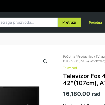
raga
Pretraži
Početna
Početna
Prodavnica
TV, au
/
/
Full HD, 42″(107cm), ATV,DTV-
Televizori
Televizor Fox
42″(107cm), 
16,180.00
rsd