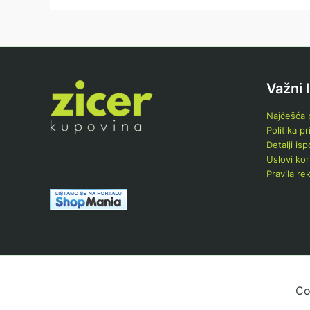
Važni 
Najčešća p
Politika pr
Detalji is
Uslovi kor
Pravila re
Co