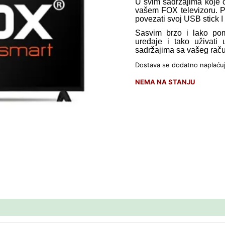
U svim sadržajima koje č
vašem FOX televizoru. 
povezati svoj USB stick I
Sasvim brzo i lako po
uređaje i tako uživati 
sadržajima sa vašeg rač
Dostava se dodatno naplaću
NEMA NA STANJU