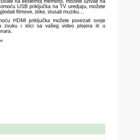
uvate na eksternoj memoriji, možete uživati na
Pomoću USB priključka na TV uredjaju, možete
 gledati filmove, slike, slusati muziku…
moću HDMI priključka možete povezati svoje
u zvuku i slici sa vašeg video plejera ili u
unara.
je