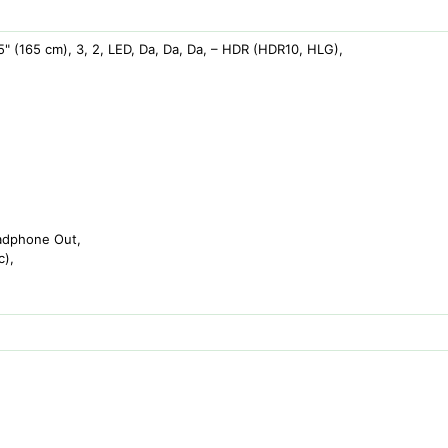
5" (165 cm), 3, 2, LED, Da, Da, Da, – HDR (HDR10, HLG),
eadphone Out,
c),