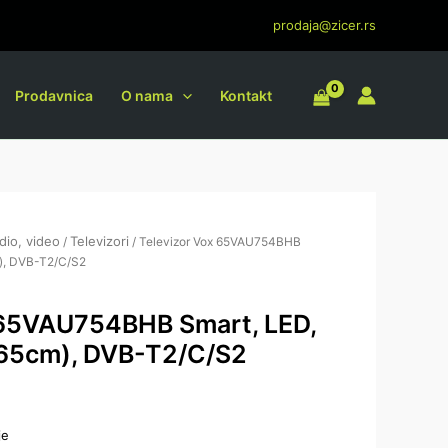
prodaja@zicer.rs
Prodavnica
O nama
Kontakt
dio, video
Televizori
/
/ Televizor Vox 65VAU754BHB
), DVB-T2/C/S2
 65VAU754BHB Smart, LED,
65cm), DVB-T2/C/S2
je