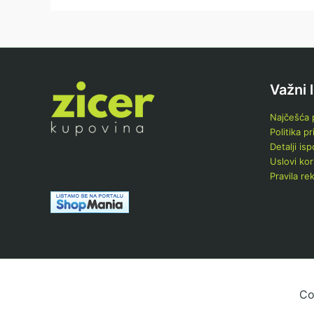
Važni 
Najčešća p
Politika pr
Detalji is
Uslovi kor
Pravila re
Co