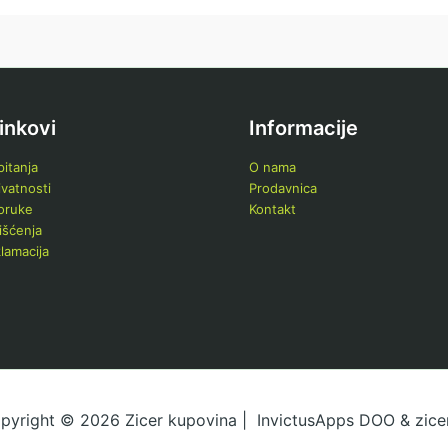
linkovi
Informacije
itanja
O nama
ivatnosti
Prodavnica
poruke
Kontakt
išćenja
klamacija
pyright © 2026 Zicer kupovina | InvictusApps DOO & zicer