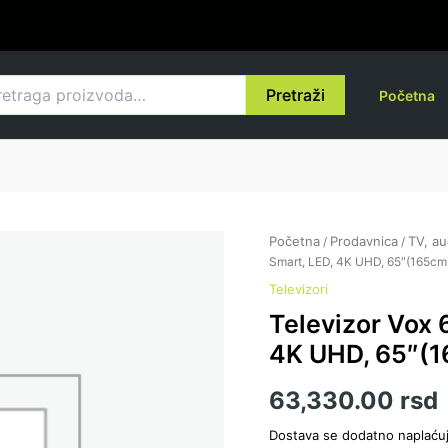
raga
Pretraži
Početna
Početna
Prodavnica
TV, au
/
/
Smart, LED, 4K UHD, 65″(165cm
Televizori
Televizor Vox
4K UHD, 65″(1
63,330.00
rsd
Dostava se dodatno naplaću