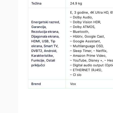
Težina
24.9 kg
E, 3 godine, 4K Ultra HD, 6
– Dolby Audio,
Energetski razred,
– Dolby Vision HDR,
Garancija,
– Dolby ATMOS,
Rezolucija ekrana,
– Bluetooth,
Dijagonala ekrana,
– Hbbtv, Google Cast,
HDMI, USB, Tip
– Google Assistant,
ekrana, Smart TV,
– Multilanguage OSD,
DVBT2, Android,
– Sleep Timer, – Netflix,
Karakteristike,
– Amazon Prime Video,
Funkcije, Ostali
– YouTube, Disney +, – H
priključci
– Digital audio output (Opti
– ETHERNET (RJ45),
– Cl slo
Brend
Vox