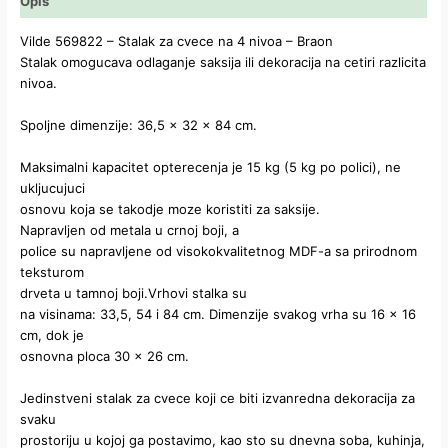
Opis
Vilde 569822 – Stalak za cvece na 4 nivoa – Braon
Stalak omogucava odlaganje saksija ili dekoracija na cetiri razlicita
nivoa.
Spoljne dimenzije: 36,5 x 32 x 84 cm.
Maksimalni kapacitet opterecenja je 15 kg (5 kg po polici), ne
ukljucujuci
osnovu koja se takodje moze koristiti za saksije.
Napravljen od metala u crnoj boji, a
police su napravljene od visokokvalitetnog MDF-a sa prirodnom
teksturom
drveta u tamnoj boji.Vrhovi stalka su
na visinama: 33,5, 54 i 84 cm. Dimenzije svakog vrha su 16 x 16
cm, dok je
osnovna ploca 30 x 26 cm.
Jedinstveni stalak za cvece koji ce biti izvanredna dekoracija za
svaku
prostoriju u kojoj ga postavimo, kao sto su dnevna soba, kuhinja,