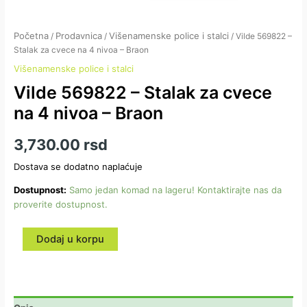
Početna
Prodavnica
Višenamenske police i stalci
/
/
/ Vilde 569822 –
Stalak za cvece na 4 nivoa – Braon
Višenamenske police i stalci
Vilde 569822 – Stalak za cvece
na 4 nivoa – Braon
3,730.00
rsd
Dostava se dodatno naplaćuje
Dostupnost:
Samo jedan komad na lageru! Kontaktirajte nas da
proverite dostupnost.
Dodaj u korpu