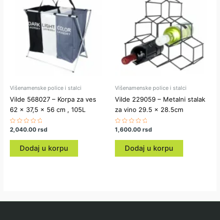
Višenamenske police i stalci
Višenamenske police i stalci
Vilde 568027 – Korpa za ves
Vilde 229059 – Metalni stalak
62 x 37,5 x 56 cm , 105L
za vino 29.5 x 28.5cm
Ocenjeno
2,040.00
rsd
Ocenjeno
1,600.00
rsd
sa
sa
0
0
od
od
Dodaj u korpu
Dodaj u korpu
5
5