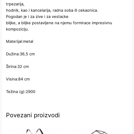
trpezarija,
hodnik, kao i kancelarija, radna soba ili cekaonica.
Pogodan je i za zive i za vestacke
biljke, a biljke postavljene na njemu formirace impresivnu
kompoziciju.
Materijal:metal
Dužina:36,5 cm
Širina:32 cm
Visina:84 cm
Težina (g):2900
Povezani proizvodi