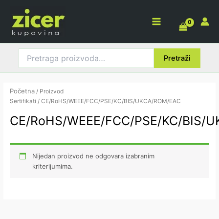
Pretraga
Pređi
Main
za:
na
Menu
sadržaj
Pretraži
Početna
/ Proizvod
Sertifikati / CE/RoHS/WEEE/FCC/PSE/KC/BIS/UKCA/ROM/EAC
CE/RoHS/WEEE/FCC/PSE/KC/BIS/
Nijedan proizvod ne odgovara izabranim
kriterijumima.