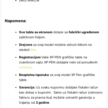
Deco MW/LW
Napomena:
Sve table sa ekranom
dolaze sa
fabrički ugrađenom
zaštitnom folijom.
Drajvere
za ovaj model možete skinuti klikom na
sledeći
link
.
Registracijom
Vaše XP-PEN grafičke table na
zvaničnom sajtu XP-PEN dobijate neki od ponuđenih
softvera
.
Besplatna isporuka
za ovaj model XP Pen grafičke
table.
Garancija:
Uz svaku kupovinu dobijate fiskalni račun
kao dokaz o kupovini. Samo uz fiskalni račun (odnosno
fakturu za pravna lica) možete ostvariti garanciju u
trajanju od
2 godine
.