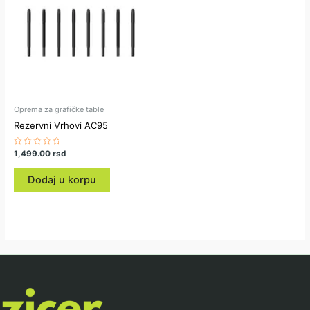
Oprema za grafičke table
Rezervni Vrhovi AC95
Ocenjeno
1,499.00
rsd
sa
0
od
Dodaj u korpu
5