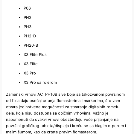
P06
PH2
PH3
PH2-D
PH20-B
X3 Elite Plus
X3 Elite
X3 Pro
X3 Pro sa rolerom
Zamenski vrhovi ACTPH10B sive boje sa takozvanom površinom
od filca daju osećaj crtanja flomasterima i markerima, što vam
otvara jedinstvene mogućnosti za stvaranje digitalnih remek-
dela, koja nisu dostupna sa običnim vrhovima. Važno je
napomenuti da ovakvi vrhovi obezbeđuju veće prijanjanje na
površini grafičkog tableta/displeja i kreću se sa blagim otporom i
malim šumom, kao da crtate pravim flomasterom.