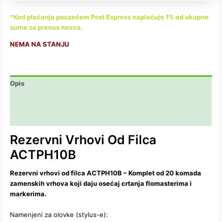
*Kod plaćanja pouzećem Post Express naplaćuje 1% od ukupne
sume za prenos novca.
NEMA NA STANJU
Opis
Dodatne informacije
Recenzije (0)
Rezervni Vrhovi Od Filca
ACTPH10B
Rezervni vrhovi od filca ACTPH10B – Komplet od 20 komada
zamenskih vrhova koji daju osećaj crtanja flomasterima i
markerima.
Namenjeni za olovke (stylus-e):