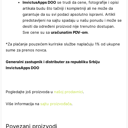
InvictusApps DOO
se trudi da cene, fotografije i opisi
artikala budu što tačniji i kompletniji ali ne može da
garantuje da su svi podaci apsolutno ispravni. Artikli
predstavljeni na sajtu spadaju u našu ponudu i može se
desiti da određeni proizvod nije trenutno dostupan.
Sve cene su sa
uračunatim PDV-om
.
*Za plaćanje pouzećem kurirske službe naplaćuju 1% od ukupne
sume za prenos novca.
Generalni zastupnik i distributer za republiku Srbiju
InvictusApps DOO
Pogledajte još proizvoda u
našoj prodavnici
.
Više informacija na
sajtu proizvođača
.
Povezani proizvodi