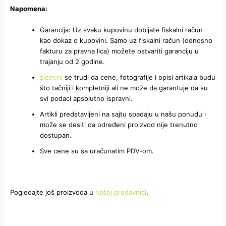
Napomena:
Garancija: Uz svaku kupovinu dobijate fiskalni račun
kao dokaz o kupovini. Samo uz fiskalni račun (odnosno
fakturu za pravna lica) možete ostvariti garanciju u
trajanju od 2 godine.
zicer.rs
se trudi da cene, fotografije i opisi artikala budu
što tačniji i kompletniji ali ne može da garantuje da su
svi podaci apsolutno ispravni.
Artikli predstavljeni na sajtu spadaju u našu ponudu i
može se desiti da određeni proizvod nije trenutno
dostupan.
Sve cene su sa uračunatim PDV-om.
Pogledajte još proizvoda u
našoj prodavnici
.