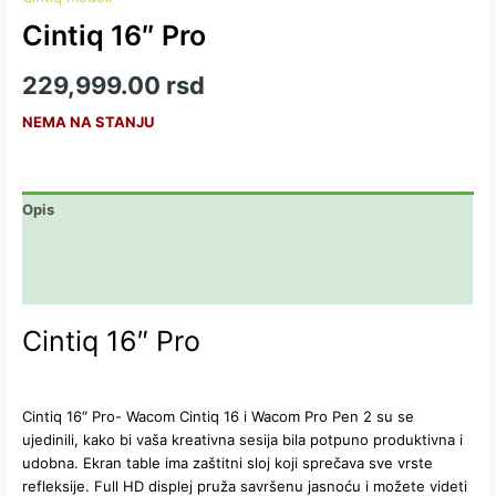
Cintiq 16″ Pro
229,999.00
rsd
NEMA NA STANJU
Opis
Dodatne informacije
Recenzije (0)
Cintiq 16″ Pro
Cintiq 16″ Pro- Wacom Cintiq 16 i Wacom Pro Pen 2 su se
ujedinili, kako bi vaša kreativna sesija bila potpuno produktivna i
udobna. Ekran table ima zaštitni sloj koji sprečava sve vrste
refleksije. Full HD displej pruža savršenu jasnoću i možete videti