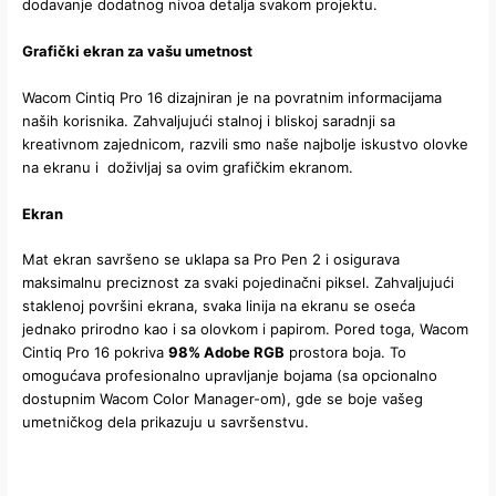
dodavanje dodatnog nivoa detalja svakom projektu.
Grafički ekran za vašu umetnost
Wacom Cintiq Pro 16 dizajniran je na povratnim informacijama
naših korisnika. Zahvaljujući stalnoj i bliskoj saradnji sa
kreativnom zajednicom, razvili smo naše najbolje iskustvo olovke
na ekranu i doživljaj sa ovim grafičkim ekranom.
Ekran
Mat ekran savršeno se uklapa sa Pro Pen 2 i osigurava
maksimalnu preciznost za svaki pojedinačni piksel. Zahvaljujući
staklenoj površini ekrana, svaka linija na ekranu se oseća
jednako prirodno kao i sa olovkom i papirom. Pored toga, Wacom
Cintiq Pro 16 pokriva
98% Adobe RGB
prostora boja. To
omogućava profesionalno upravljanje bojama (sa opcionalno
dostupnim Wacom Color Manager-om), gde se boje vašeg
umetničkog dela prikazuju u savršenstvu.