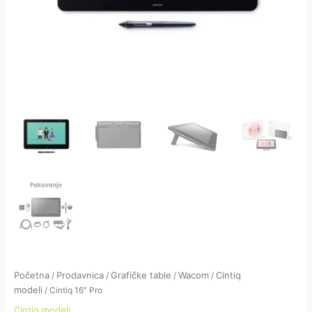
Početna
Prodavnica
Grafičke table
Wacom
Cintiq
/
/
/
/
modeli
/ Cintiq 16″ Pro
Cintiq modeli