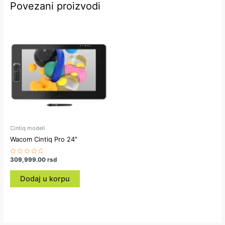
Povezani proizvodi
Cintiq modeli
Wacom Cintiq Pro 24″
Ocenjeno
309,999.00
rsd
sa
0
od
Dodaj u korpu
5