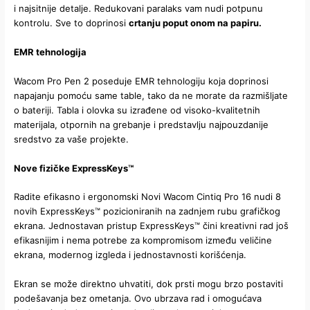
i najsitnije detalje. Redukovani paralaks vam nudi potpunu
kontrolu. Sve to doprinosi
crtanju poput onom na papiru.
EMR tehnologija
Wacom Pro Pen 2 poseduje EMR tehnologiju koja doprinosi
napajanju pomoću same table, tako da ne morate da razmišljate
o bateriji. Tabla i olovka su izrađene od visoko-kvalitetnih
materijala, otpornih na grebanje i predstavlju najpouzdanije
sredstvo za vaše projekte.
Nove fizičke ExpressKeys™
Radite efikasno i ergonomski Novi Wacom Cintiq Pro 16 nudi 8
novih ExpressKeys™ pozicioniranih na zadnjem rubu grafičkog
ekrana. Jednostavan pristup ExpressKeys™ čini kreativni rad još
efikasnijim i nema potrebe za kompromisom između veličine
ekrana, modernog izgleda i jednostavnosti korišćenja.
Ekran se može direktno uhvatiti, dok prsti mogu brzo postaviti
podešavanja bez ometanja. Ovo ubrzava rad i omogućava