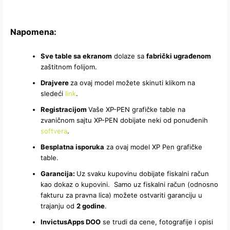
Napomena:
Sve table sa ekranom
dolaze sa
fabrički ugrađenom
zaštitnom folijom.
Drajvere
za ovaj model možete skinuti klikom na
sledeći
link
.
Registracijom
Vaše XP-PEN grafičke table na
zvaničnom sajtu XP-PEN dobijate neki od ponuđenih
softvera
.
Besplatna isporuka
za ovaj model XP Pen grafičke
table.
Garancija:
Uz svaku kupovinu dobijate fiskalni račun
kao dokaz o kupovini. Samo uz fiskalni račun (odnosno
fakturu za pravna lica) možete ostvariti garanciju u
trajanju od
2 godine
.
InvictusApps DOO
se trudi da cene, fotografije i opisi