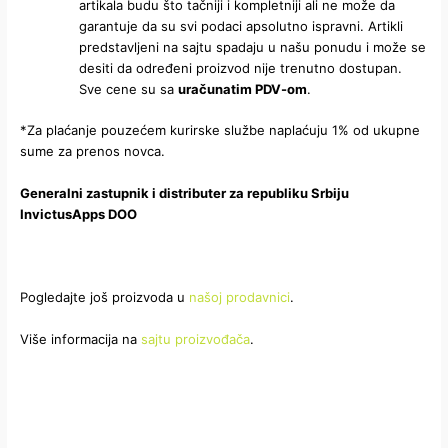
artikala budu što tačniji i kompletniji ali ne može da
garantuje da su svi podaci apsolutno ispravni. Artikli
predstavljeni na sajtu spadaju u našu ponudu i može se
desiti da određeni proizvod nije trenutno dostupan.
Sve cene su sa
uračunatim PDV-om
.
*Za plaćanje pouzećem kurirske službe naplaćuju 1% od ukupne
sume za prenos novca.
Generalni zastupnik i distributer za republiku Srbiju
InvictusApps DOO
Pogledajte još proizvoda u
našoj prodavnici
.
Više informacija na
sajtu proizvođača
.