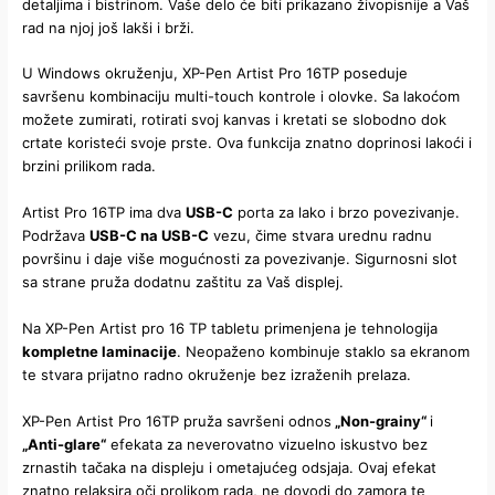
detaljima i bistrinom. Vaše delo će biti prikazano živopisnije a Vaš
rad na njoj još lakši i brži.
U Windows okruženju, XP-Pen Artist Pro 16TP poseduje
savršenu kombinaciju multi-touch kontrole i olovke. Sa lakoćom
možete zumirati, rotirati svoj kanvas i kretati se slobodno dok
crtate koristeći svoje prste. Ova funkcija znatno doprinosi lakoći i
brzini prilikom rada.
Artist Pro 16TP ima dva
USB-C
porta za lako i brzo povezivanje.
Podržava
USB-C na USB-C
vezu, čime stvara urednu radnu
površinu i daje više mogućnosti za povezivanje. Sigurnosni slot
sa strane pruža dodatnu zaštitu za Vaš displej.
Na XP-Pen Artist pro 16 TP tabletu primenjena je tehnologija
kompletne laminacije
. Neopaženo kombinuje staklo sa ekranom
te stvara prijatno radno okruženje bez izraženih prelaza.
XP-Pen Artist Pro 16TP pruža savršeni odnos
„Non-grainy“
i
„Anti-glare“
efekata za neverovatno vizuelno iskustvo bez
zrnastih tačaka na displeju i ometajućeg odsjaja. Ovaj efekat
znatno relaksira oči prolikom rada, ne dovodi do zamora te