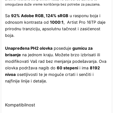
omogućava duže vreme korišćenja bez potrebe za pauzama.
Sa
92% Adobe RGB, 124% sRGB
u rasponu boja i
odnosom kontrasta od
1000:1
, Artist Pro 16TP daje
prirodnu tranziciju, apsolutnu tačnost i zasićenost
boja.
Unapređena PH2 olovka
poseduje
gumicu za
brisanje
na jednom kraju. Možete brzo izbrisati ili
modifikovati Vaš rad bez menjanja podešavanja. Ova
olovka podržava nagib do
60 stepeni
i ima
8192
nivoa
osetljivosti te je moguće crtati i senčiti i
najfinije linije i detalje.
Kompatibilnost