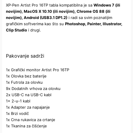
XP-Pen Artist Pro 16TP tabla kompatibilna je sa
Windows 7 (ili
novijim), MacOS X 10.10 (ili novijim), Chrome OS 88 (ili
novijim), Android (USB3.1 DP1.2)
i radi sa svim poznatijim
grafičkim softverima kao što su
Photoshop, Painter, Illustrator,
Clip Studio
i drugi.
Pakovanje sadrži
1x Grafički monitor Artist Pro 16TP
1x Olovka bez baterije
1x Futrola za olovku
9x Dodatnih vrhova za olovku
2x USB-C na USB-C kabl
1x 2-u-1 kabl
1x Adapter za napajanje
1x Brzi vodič
1x Crna rukavica za crtanje
1x Tkanina za čišćenje