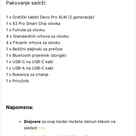
Pakovanje sadrži:
1 x Grafički tablet Deco Pro XLW (2.generacije)
1 x X3 Pro Smart Chip olovka
1 x Futrola za olovku
4 x Standardnih vrhova za olovku
4 x Filcanih vrhova za olovku
1 x Bežični daljinski za prečice
1 x Bluetooth prijemnik (dongle)
1 x USB-C na USB-C kabl
1 x USB-A na USB-C kabl
1 x Rukavica za crtanje
1 x Priručnik
Napomena:
Drajvere
za ovaj model možete skinuti klikom na
sledeći
link
.