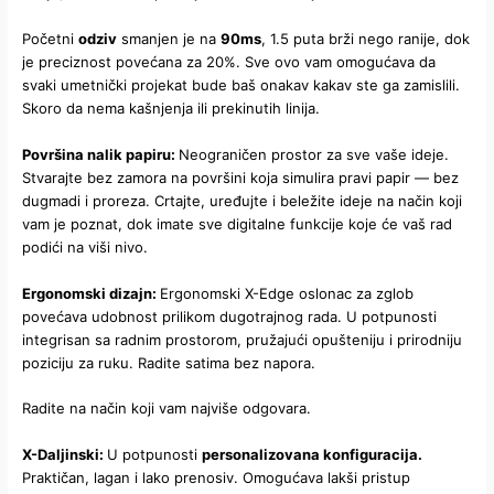
Početni
odziv
smanjen je na
90ms
, 1.5 puta brži nego ranije, dok
je preciznost povećana za 20%. Sve ovo vam omogućava da
svaki umetnički projekat bude baš onakav kakav ste ga zamislili.
Skoro da nema kašnjenja ili prekinutih linija.
Površina nalik papiru:
Neograničen prostor za sve vaše ideje.
Stvarajte bez zamora na površini koja simulira pravi papir — bez
dugmadi i proreza. Crtajte, uređujte i beležite ideje na način koji
vam je poznat, dok imate sve digitalne funkcije koje će vaš rad
podići na viši nivo.
Ergonomski dizajn:
Ergonomski X-Edge oslonac za zglob
povećava udobnost prilikom dugotrajnog rada. U potpunosti
integrisan sa radnim prostorom, pružajući opušteniju i prirodniju
poziciju za ruku. Radite satima bez napora.
Radite na način koji vam najviše odgovara.
X-Daljinski:
U potpunosti
personalizovana konfiguracija.
Praktičan, lagan i lako prenosiv. Omogućava lakši pristup