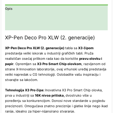
Opis
Dodatne informacije
Recenzije (0)
XP-Pen Deco Pro XLW (2. generacije)
XP-Pen Deco Pro XLW (2. generacije)
tabla sa
X3 čipom
predstavlja veliki iskorak u industriji grafičkih tabli. Pruža
realističan osećaj prilikom rada kao da koristite
pravu olovku i
papir
. Opremljen sa
X3 Pro Smart Chip olovkom
, razvijenom od
strane X-Innovation laboratorije, ovaj vrhunski uređaj predstavlja
veliki napredak u CG tehnologiji. Oslobadite vašu inspiraciju i
stvarajte sa lakoćom.
Tehnologija X3 Pro čipa:
Inovativna X3 Pro Smart Chip olovka,
prva u industriji sa
16K nivoa pritiska,
dvostruko više u
poređenju sa konkurencijom. Donosi nove standarde u pogledu
preciznosti. Omogućava znatno preciznije i glatke linije nego ikad
ranije, idealno za hiper-nijansirano stvaranje.