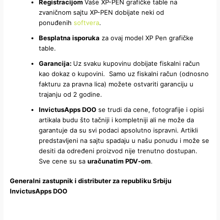
Registracijom
Vaše XP-PEN grafičke table na
zvaničnom sajtu XP-PEN dobijate neki od
ponuđenih
softvera
.
Besplatna isporuka
za ovaj model XP Pen grafičke
table.
Garancija:
Uz svaku kupovinu dobijate fiskalni račun
kao dokaz o kupovini. Samo uz fiskalni račun (odnosno
fakturu za pravna lica) možete ostvariti garanciju u
trajanju od 2 godine.
InvictusApps DOO
se trudi da cene, fotografije i opisi
artikala budu što tačniji i kompletniji ali ne može da
garantuje da su svi podaci apsolutno ispravni. Artikli
predstavljeni na sajtu spadaju u našu ponudu i može se
desiti da određeni proizvod nije trenutno dostupan.
Sve cene su sa
uračunatim PDV-om
.
Generalni zastupnik i distributer za republiku Srbiju
InvictusApps DOO