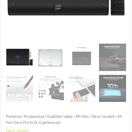
Početna
Prodavnica
Grafičke table
XP-Pen
Deco modeli
/
/
/
/
/ XP-
Pen Deco Pro XLW (2.generacije)
Deco modeli