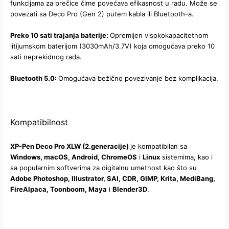
funkcijama za prečice čime povećava efikasnost u radu. Može se
povezati sa Deco Pro (Gen 2) putem kabla ili Bluetooth-a.
Preko 10 sati trajanja baterije:
Opremljen visokokapacitetnom
litijumskom baterijom (3030mAh/3.7V) koja omogućava preko 10
sati neprekidnog rada.
Bluetooth 5.0:
Omogućava bežično povezivanje bez komplikacija.
Kompatibilnost
XP-Pen Deco Pro XLW (2.generacije)
je kompatibilan sa
Windows, macOS, Android, ChromeOS
i
Linux
sistemima, kao i
sa popularnim softverima za digitalnu umetnost kao što su
Adobe Photoshop, Illustrator, SAI, CDR, GIMP, Krita, MediBang,
FireAlpaca, Toonboom, Maya
i
Blender3D
.