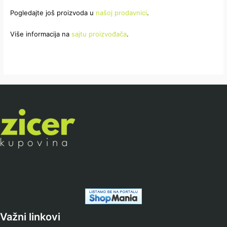
Pogledajte još proizvoda u
našoj prodavnici
.
Više informacija na
sajtu proizvođača
.
Važni linkovi