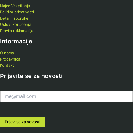
Najčešća pitanja
Politika privatnosti
Detalji isporuke
Uslovi korišćenja
Pravila reklamacija
Informacije
O nama
Prodavnica
Kontakt
Prijavite se za novosti
E
m
a
i
l
Prijavi se za novosti
*