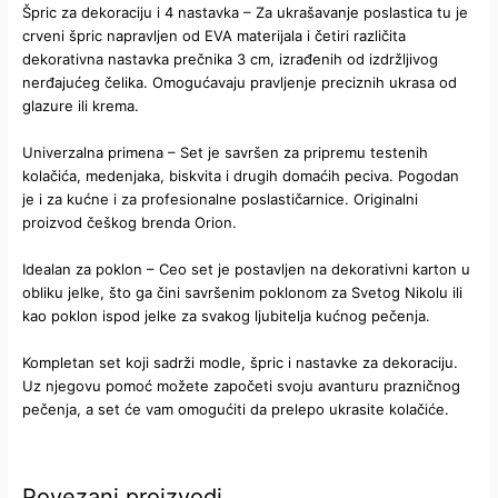
Špric za dekoraciju i 4 nastavka – Za ukrašavanje poslastica tu je
crveni špric napravljen od EVA materijala i četiri različita
dekorativna nastavka prečnika 3 cm, izrađenih od izdržljivog
nerđajućeg čelika. Omogućavaju pravljenje preciznih ukrasa od
glazure ili krema.
Univerzalna primena – Set je savršen za pripremu testenih
kolačića, medenjaka, biskvita i drugih domaćih peciva. Pogodan
je i za kućne i za profesionalne poslastičarnice. Originalni
proizvod češkog brenda Orion.
Idealan za poklon – Ceo set je postavljen na dekorativni karton u
obliku jelke, što ga čini savršenim poklonom za Svetog Nikolu ili
kao poklon ispod jelke za svakog ljubitelja kućnog pečenja.
Kompletan set koji sadrži modle, špric i nastavke za dekoraciju.
Uz njegovu pomoć možete započeti svoju avanturu prazničnog
pečenja, a set će vam omogućiti da prelepo ukrasite kolačiće.
Povezani proizvodi