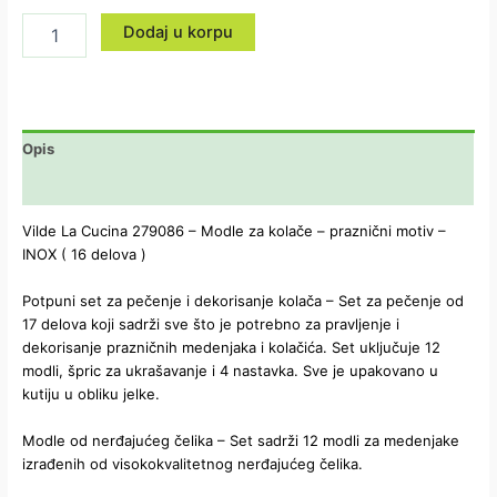
Dodaj u korpu
Opis
Dodatne informacije
Vilde La Cucina 279086 – Modle za kolače – praznični motiv –
INOX ( 16 delova )
Potpuni set za pečenje i dekorisanje kolača – Set za pečenje od
17 delova koji sadrži sve što je potrebno za pravljenje i
dekorisanje prazničnih medenjaka i kolačića. Set uključuje 12
modli, špric za ukrašavanje i 4 nastavka. Sve je upakovano u
kutiju u obliku jelke.
Modle od nerđajućeg čelika – Set sadrži 12 modli za medenjake
izrađenih od visokokvalitetnog nerđajućeg čelika.