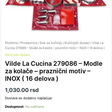
16
delova
)
količina
Početna
Prodavnica
Sve za kuhinju
Kuhinjski dodaci
/
/
/
/ Vilde La
Cucina 279086 – Modle za kolače – praznični motiv – INOX ( 16 delova )
Kuhinjski dodaci
Vilde La Cucina 279086 – Modle
za kolače – praznični motiv –
INOX ( 16 delova )
1,030.00
rsd
Dostava se dodatno naplaćuje
Dostupnost:
Na zalihama