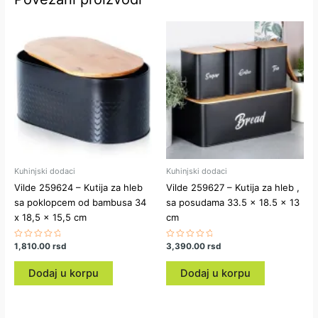
Kuhinjski dodaci
Kuhinjski dodaci
Vilde 259624 – Kutija za hleb
Vilde 259627 – Kutija za hleb ,
sa poklopcem od bambusa 34
sa posudama 33.5 x 18.5 x 13
x 18,5 x 15,5 cm
cm
Ocenjeno
1,810.00
rsd
Ocenjeno
3,390.00
rsd
sa
sa
0
0
od
od
Dodaj u korpu
Dodaj u korpu
5
5