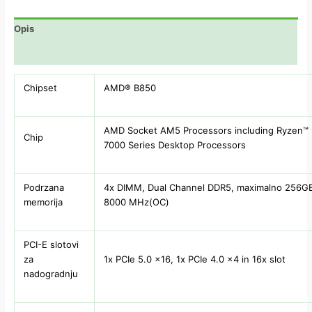
Opis
Dodatne informacije
Chipset
AMD® B850
AMD Socket AM5 Processors including Ryzen™ 
Chip
7000 Series Desktop Processors
Podrzana
4x DIMM, Dual Channel DDR5, maximalno 256GB
memorija
8000 MHz(OC)
PCI-E slotovi
za
1x PCIe 5.0 x16, 1x PCIe 4.0 x4 in 16x slot
nadogradnju