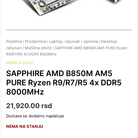
Početna
Prodavnica
Laptop, računari i oprema
Desktop
/
/
/
računari
Matične ploče
/
/ SAPPHIRE AMD B850M AM5 PURE Ryzen
R9/R7/R5 4x DDR5 8000MHz
Matične ploče
SAPPHIRE AMD B850M AM5
PURE Ryzen R9/R7/R5 4x DDR5
8000MHz
21,920.00
rsd
Dostava se dodatno naplaćuje
NEMA NA STANJU