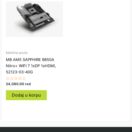
Matične ploče
MB AM5 SAPPHIRE B850A
Nitro+ WIFI 7 1xDP 1xHDMI,
52123-03-40G
Ocenjeno
24,080.00
rsd
sa
0
od
Dodaj u korpu
5