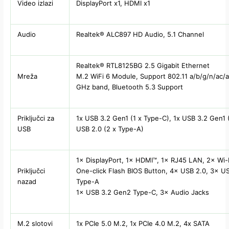
Video izlazi
DisplayPort x1, HDMI x1
Audio
Realtek® ALC897 HD Audio, 5.1 Channel
Realtek® RTL8125BG 2.5 Gigabit Ethernet
Mreža
M.2 WiFi 6 Module, Support 802.11 a/b/g/n/ac/a
GHz band, Bluetooth 5.3 Support
Priključci za
1x USB 3.2 Gen1 (1 x Type-C), 1x USB 3.2 Gen1 
USB
USB 2.0 (2 x Type-A)
1× DisplayPort, 1× HDMI™, 1× RJ45 LAN, 2× Wi-
Priključci
One-click Flash BIOS Button, 4× USB 2.0, 3× U
nazad
Type-A
1× USB 3.2 Gen2 Type-C, 3× Audio Jacks
M.2 slotovi
1x PCIe 5.0 M.2, 1x PCIe 4.0 M.2, 4x SATA