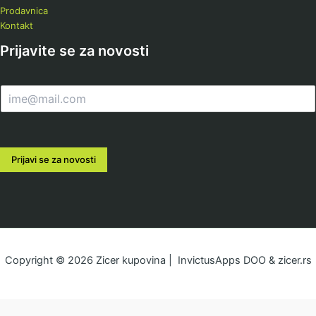
Prodavnica
Kontakt
Prijavite se za novosti
E
m
a
i
l
Prijavi se za novosti
*
Copyright © 2026 Zicer kupovina | InvictusApps DOO & zicer.rs