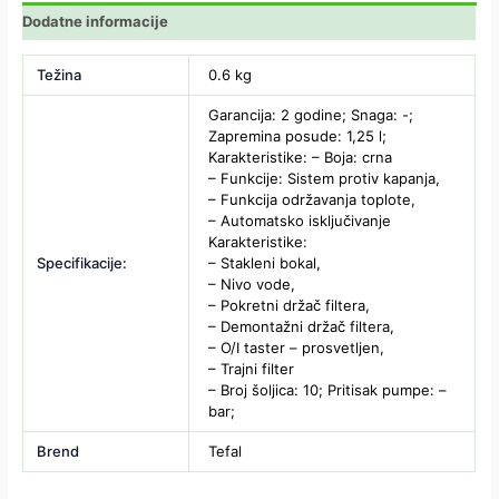
Dodatne informacije
Težina
0.6 kg
Garancija: 2 godine; Snaga: -;
Zapremina posude: 1,25 l;
Karakteristike: – Boja: crna
– Funkcije: Sistem protiv kapanja,
– Funkcija održavanja toplote,
– Automatsko isključivanje
Karakteristike:
Specifikacije:
– Stakleni bokal,
– Nivo vode,
– Pokretni držač filtera,
– Demontažni držač filtera,
– O/I taster – prosvetljen,
– Trajni filter
– Broj šoljica: 10; Pritisak pumpe: –
bar;
Brend
Tefal