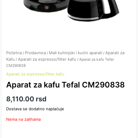
Početna
Prodavnica
Mali kuhinjski i kućni aparati
Aparati za
/
/
/
Kafu
Aparati za espresso/filter kafu
/
/ Aparat za kafu Tefal
CM290838
Aparati za espresso/filter kafu
Aparat za kafu Tefal CM290838
8,110.00
rsd
Dostava se dodatno naplaćuje
Nema na zalihama