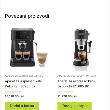
Povezani proizvodi
Aparati za espresso/filter kafu
Aparati za espresso/filter kafu
Aparat za espresso kafu
Aparat za espresso kafu
DeLonghi EC235.BK
DeLonghi EC.685.BK
Ocenjeno
13,110.00
rsd
Ocenjeno
21,770.00
rsd
sa
sa
0
0
od
od
Dodaj u korpu
Dodaj u korpu
5
5