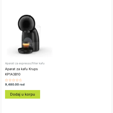
Aparati za espresso/filter kafu
Aparat za kafu Krups
KP1A3B10
Ocenjeno
9,480.00
rsd
sa
0
od
Dodaj u korpu
5