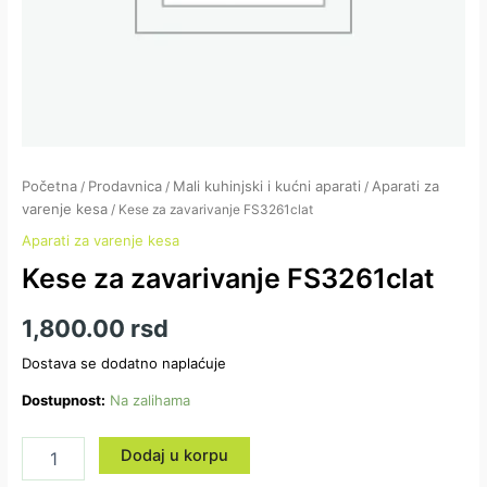
Početna
Prodavnica
Mali kuhinjski i kućni aparati
Aparati za
/
/
/
varenje kesa
/ Kese za zavarivanje FS3261clat
Aparati za varenje kesa
Kese za zavarivanje FS3261clat
1,800.00
rsd
Dostava se dodatno naplaćuje
Dostupnost:
Na zalihama
Dodaj u korpu