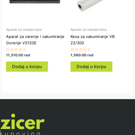
Aparati za varenje kesa
Aparati za varenje kesa
Aparat za varenje i vakumiranje
Kesa za vakumiranje VB
Gorenje VS120E
22/300
Ocenjeno
11,310.00
rsd
Ocenjeno
1,560.00
rsd
sa
sa
0
0
od
od
Dodaj u korpu
Dodaj u korpu
5
5