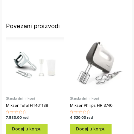
Povezani proizvodi
Standardni mikseri
Standardni mikseri
Mikser Tefal HT461138
Mikser Philips HR 3740
Ocenjeno
7,580.00
rsd
Ocenjeno
4,520.00
rsd
sa
sa
0
0
od
od
Dodaj u korpu
Dodaj u korpu
5
5