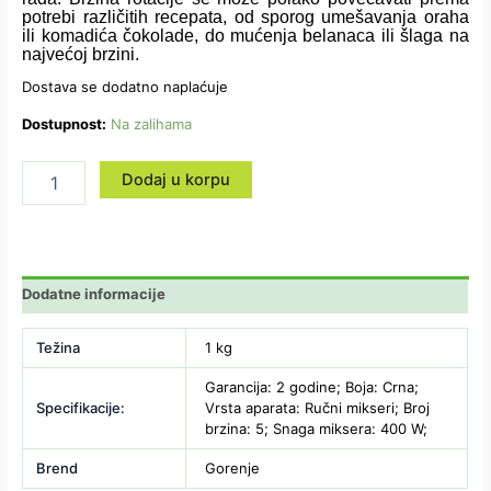
potrebi različitih recepata, od sporog umešavanja oraha
ili komadića čokolade, do mućenja belanaca ili šlaga na
najvećoj brzini.
Dostava se dodatno naplaćuje
Dostupnost:
Na zalihama
Dodaj u korpu
Dodatne informacije
Težina
1 kg
Garancija: 2 godine; Boja: Crna;
Specifikacije:
Vrsta aparata: Ručni mikseri; Broj
brzina: 5; Snaga miksera: 400 W;
Brend
Gorenje