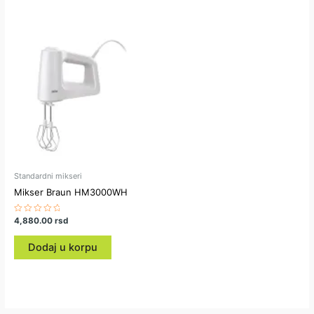
Standardni mikseri
Mikser Braun HM3000WH
Ocenjeno
4,880.00
rsd
sa
0
od
Dodaj u korpu
5