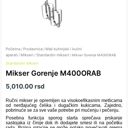
Početna
Prodavnica
Mali kuhinjski i kućni
/
/
aparati
Mikseri
Standardni mikseri
/
/
/ Mikser Gorenje M400ORAB
Standardni mikseri
Mikser Gorenje M400ORAB
5,010.00
rsd
Ručni mikser je opremljen sa visokoefikasnim metlicama
od nerđajućeg čelika i dugačkim kukicama. Zajedno,
pobrinuće se za sve vaše potrebe pri mućenju i pečenju.
Posebna funkcija sporog starta sprečava prskanje
sastojaka iz činije dok ih dodajete smesi ili na početku
rada. Brzina rotacije se može polako povećavati prema