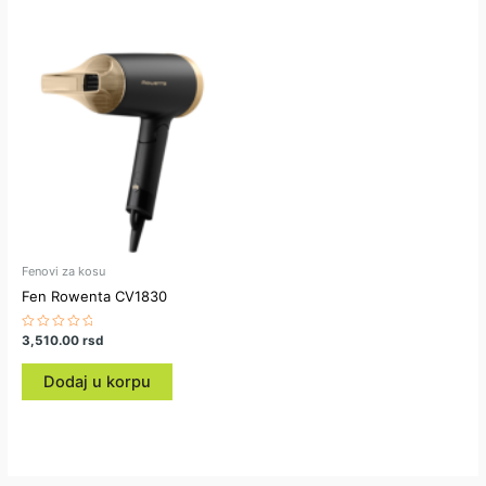
Fenovi za kosu
Fen Rowenta CV1830
Ocenjeno
3,510.00
rsd
sa
0
od
Dodaj u korpu
5