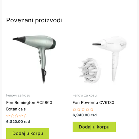
Povezani proizvodi
Fenovi za kosu
Fenovi za kosu
Fen Remington AC5860
Fen Rowenta CV6130
Botanicals
Ocenjeno
6,940.00
rsd
sa
Ocenjeno
6,820.00
rsd
0
sa
od
Dodaj u korpu
0
5
od
Dodaj u korpu
5