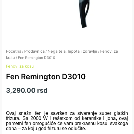
Početna
Prodavnica
Nega tela, lepota i zdravlje
Fenovi za
/
/
/
kosu
/ Fen Remington D3010
Fenovi za kosu
Fen Remington D3010
3,290.00
rsd
Ovaj snažni fen je savršen za stvaranje super glatkih
frizura. Sa 2000 W i rešetkom od keramike i jona, ovaj
pametni fen omogućiće će vam prekrasnu kosu, svakoga
dana – za koju god frizuru se odlučite.