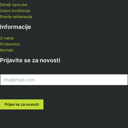
Detalji isporuke
Uslovi korišćenja
Pravila reklamacija
Informacije
O nama
Prodavnica
Kontakt
Prijavite se za novosti
E
m
a
i
l
Prijavi se za novosti
*