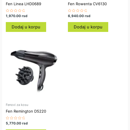
Fen Linea LHD0689
Fen Rowenta CV6130
Ocenjeno
1,970.00
rsd
Ocenjeno
6,940.00
rsd
sa
sa
0
0
od
od
Dodaj u korpu
Dodaj u korpu
5
5
Fenovi za kosu
Fen Remington D5220
Ocenjeno
5,770.00
rsd
sa
0