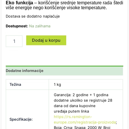
Eko funkcija
– korišćenje srednje temperature rada štedi
više energije nego korišćenje visoke temperature.
Dostava se dodatno naplaćuje
Dostupnost:
Na zalihama
Dodaj u korpu
Dodatne informacije
Težina
1 kg
Garancija: 2 godine + 1 godina
dodatne ukoliko se registruje 28
dana od dana kupovine
uređaja putem linka
https://rs.remington-
Specifikacije:
europe.com/registracija-proizvoda
;
Boja: Crna; Snaga: 2000 W; Broj