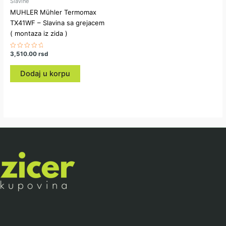
Slavine
MUHLER Mühler Termomax
TX41WF – Slavina sa grejacem
( montaza iz zida )
Ocenjeno
3,510.00
rsd
sa
0
od
Dodaj u korpu
5