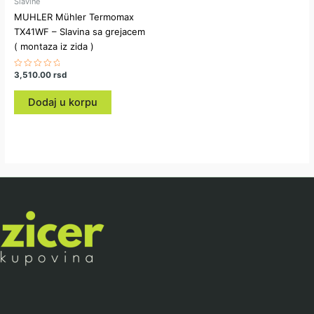
Slavine
MUHLER Mühler Termomax
TX41WF – Slavina sa grejacem
( montaza iz zida )
Ocenjeno
3,510.00
rsd
sa
0
od
Dodaj u korpu
5