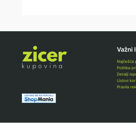
Važni 
Najčešća p
Politika pr
Detalji is
Uslovi kor
Pravila re