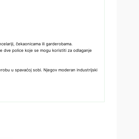
celariji, čekaonicama ili garderobama.
e dve police koje se mogu koristiti za odlaganje
derobu u spavaćoj sobi. Njegov moderan industrijski