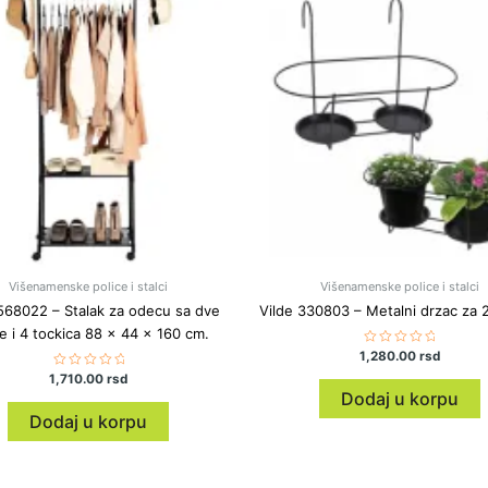
Višenamenske police i stalci
Višenamenske police i stalci
568022 – Stalak za odecu sa dve
Vilde 330803 – Metalni drzac za 2
ce i 4 tockica 88 x 44 x 160 cm.
1,280.00
Ocenjeno
rsd
sa
1,710.00
Ocenjeno
rsd
0
sa
od
Dodaj u korpu
0
5
od
Dodaj u korpu
5