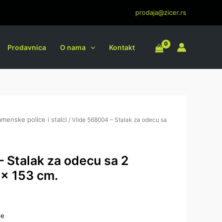
prodaja@zicer.rs
Prodavnica
O nama
Kontakt
menske police i stalci
/ Vilde 568004 – Stalak za odecu sa
 Stalak za odecu sa 2
 x 153 cm.
je