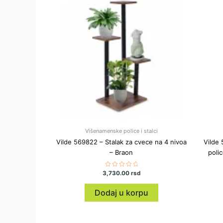
Višenamenske police i stalci
Vilde 569822 – Stalak za cvece na 4 nivoa
Vilde 
– Braon
poli
3,730.00
Ocenjeno
rsd
sa
0
od
Dodaj u korpu
5