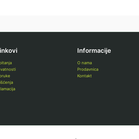
linkovi
Informacije
itanja
O nama
ivatnosti
Prodavnica
poruke
Kontakt
išćenja
klamacija