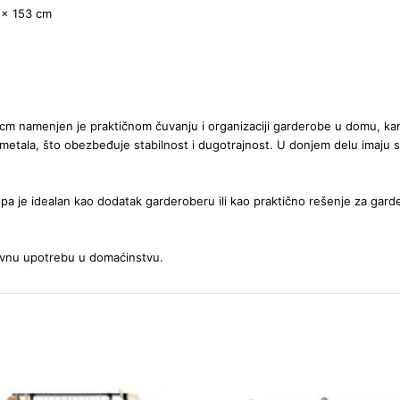
 x 153 cm
 cm namenjen je praktičnom čuvanju i organizaciji garderobe u domu, kan
metala, što obezbeđuje stabilnost i dugotrajnost. U donjem delu imaju s
, pa je idealan kao dodatak garderoberu ili kao praktično rešenje za gar
nevnu upotrebu u domaćinstvu.