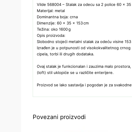
Vilde 568004 – Stalak za odecu sa 2 police 60 x 35
Materijal: metal
Dominantna boja: crna
Dimenzije: 60 × 35 × 153 cm
Težina: oko 1600 g
Opis proizvoda:
Slobodno stojeći metalni stalak za odeću visine 153
Izrađen je u potpunosti od visokokvalitetnog crnog 
cipela, torbi ili drugih dodataka.
Ovaj stalak je funkcionalan i zauzima malo prostora
(loft) stil uklopiće se u različite enterijere.
Proizvod se lako sastavlja i pogodan je za svakod
Povezani proizvodi