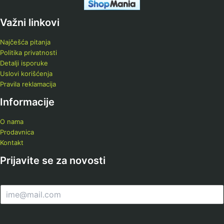
Važni linkovi
Najčešća pitanja
Politika privatnosti
Detalji isporuke
Uslovi korišćenja
Pravila reklamacija
Informacije
O nama
Prodavnica
Kontakt
Prijavite se za novosti
E
m
a
i