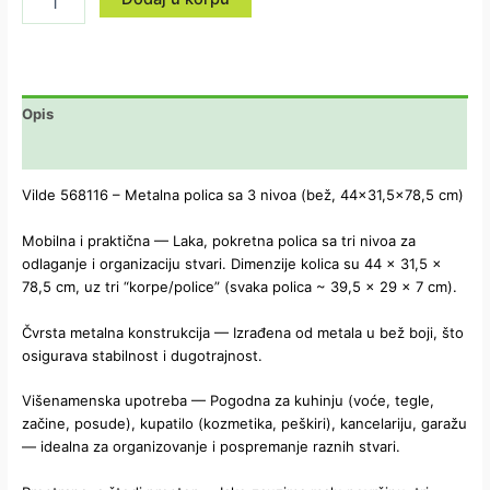
Opis
Dodatne informacije
Vilde 568116 – Metalna polica sa 3 nivoa (bež, 44×31,5×78,5 cm)
Mobilna i praktična — Laka, pokretna polica sa tri nivoa za
odlaganje i organizaciju stvari. Dimenzije kolica su 44 × 31,5 ×
78,5 cm, uz tri “korpe/police” (svaka polica ~ 39,5 × 29 × 7 cm).
Čvrsta metalna konstrukcija — Izrađena od metala u bež boji, što
osigurava stabilnost i dugotrajnost.
Višenamenska upotreba — Pogodna za kuhinju (voće, tegle,
začine, posude), kupatilo (kozmetika, peškiri), kancelariju, garažu
— idealna za organizovanje i pospremanje raznih stvari.