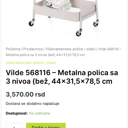
Početna
Prodavnica
Višenamenske police i stalci
/
/
/ Vilde 568116 –
Metalna polica sa 3 nivoa (bež, 44×31,5×78,5 cm
Višenamenske police i stalci
Vilde 568116 – Metalna polica sa
3 nivoa (bež, 44×31,5×78,5 cm
3,570.00
rsd
Dostava se dodatno naplaćuje
Dostupnost:
Na zalihama
Dodaj u korpu