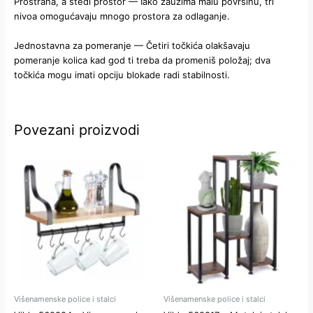
Prostrana, a štedi prostor — Iako zauzima malu površinu, tri
nivoa omogućavaju mnogo prostora za odlaganje.
Jednostavna za pomeranje — Četiri točkića olakšavaju
pomeranje kolica kad god ti treba da promeniš položaj; dva
točkića mogu imati opciju blokade radi stabilnosti.
Povezani proizvodi
Višenamenske police i stalci
Višenamenske police i stalci