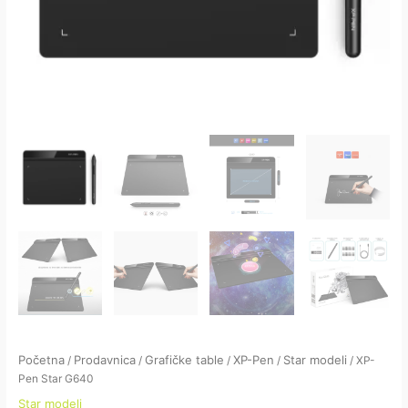
Početna
Prodavnica
Grafičke table
XP-Pen
Star modeli
/
/
/
/
/ XP-
Pen Star G640
Star modeli