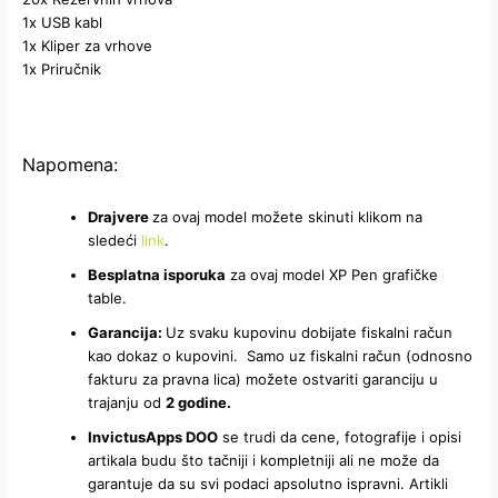
1x USB kabl
1x Kliper za vrhove
1x Priručnik
Napomena:
Drajvere
za ovaj model možete skinuti klikom na
sledeći
link
.
Besplatna isporuka
za ovaj model XP Pen grafičke
table.
Garancija:
Uz svaku kupovinu dobijate fiskalni račun
kao dokaz o kupovini. Samo uz fiskalni račun (odnosno
fakturu za pravna lica) možete ostvariti garanciju u
trajanju od
2 godine.
InvictusApps DOO
se trudi da cene, fotografije i opisi
artikala budu što tačniji i kompletniji ali ne može da
garantuje da su svi podaci apsolutno ispravni. Artikli