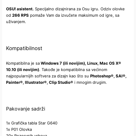
OSU! asistent.
Specijalno dizajnirana za Osu igru. Odziv olovke
od
266 RPS
pomaže Vam da izvučete maksimum od igre, sa
uživanjem.
Kompatibilnost
Kompatibilna je sa
Windows 7 (ili novijim), Linux, Mac OS X®
10.10 (ili novijim)
. Takođe je kompatibilna sa većinom
najpopularnijih softvera za dizajn kao što su
Photoshop®, SAI®,
Painter®, Illustrator®, Clip Studio®
i mnogim drugim.
Pakovanje sadrži
1x Grafička tabla Star G640
1x P01 Olovka
20x Rezervnih vrhova