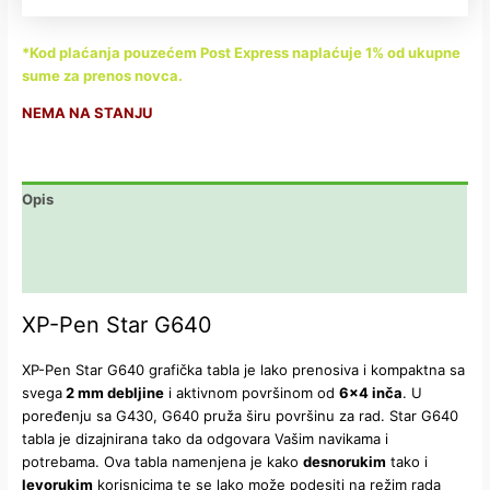
*Kod plaćanja pouzećem Post Express naplaćuje 1% od ukupne
sume za prenos novca.
NEMA NA STANJU
Opis
Dodatne informacije
Recenzije (0)
XP-Pen Star G640
XP-Pen Star G640 grafička tabla je lako prenosiva i kompaktna sa
svega
2 mm debljine
i aktivnom površinom od
6×4 inča
. U
poređenju sa G430, G640 pruža širu površinu za rad. Star G640
tabla je dizajnirana tako da odgovara Vašim navikama i
potrebama. Ova tabla namenjena je kako
desnorukim
tako i
levorukim
korisnicima te se lako može podesiti na režim rada