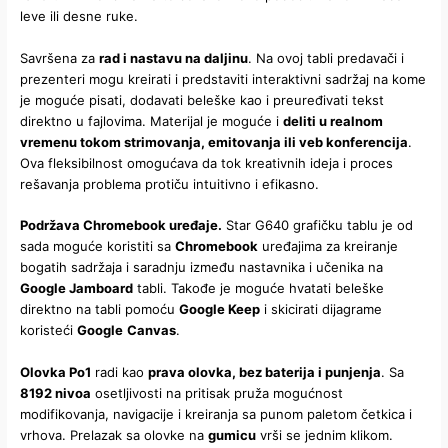
leve ili desne ruke.
Savršena za
rad i nastavu na daljinu
. Na ovoj tabli predavači i
prezenteri mogu kreirati i predstaviti interaktivni sadržaj na kome
je moguće pisati, dodavati beleške kao i preuređivati tekst
direktno u fajlovima. Materijal je moguće i
deliti u realnom
vremenu tokom strimovanja, emitovanja ili veb konferencija
.
Ova fleksibilnost omogućava da tok kreativnih ideja i proces
rešavanja problema protiču intuitivno i efikasno.
Podržava Chromebook uređaje.
Star G640 grafičku tablu je od
sada moguće koristiti sa
Chromebook
uređajima za kreiranje
bogatih sadržaja i saradnju između nastavnika i učenika na
Google Jamboard
tabli. Takođe je moguće hvatati beleške
direktno na tabli pomoću
Google Keep
i skicirati dijagrame
koristeći
Google
Canvas
.
Olovka Po1
radi kao
prava olovka, bez baterija i punjenja
. Sa
8192 nivoa
osetljivosti na pritisak pruža mogućnost
modifikovanja, navigacije i kreiranja sa punom paletom četkica i
vrhova. Prelazak sa olovke na
gumicu
vrši se jednim klikom.