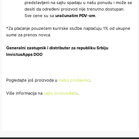
predstavljeni na sajtu spadaju u našu ponudu i može se
desiti da određeni proizvod nije trenutno dostupan.
Sve cene su sa
uračunatim PDV-om
.
*Za plaćanje pouzećem kurirske službe naplaćuju 1% od ukupne
sume za prenos novca.
Generalni zastupnik i distributer za republiku Srbiju
InvictusApps DOO
Pogledajte još proizvoda u
našoj prodavnici
.
Više informacija na
sajtu proizvođača
.